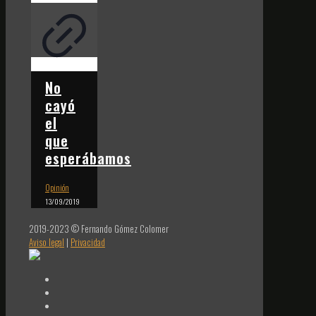
No
cayó
el
que
esperábamos
Opinión
13/09/2019
2019-2023 © Fernando Gómez Colomer
Aviso legal
|
Privacidad