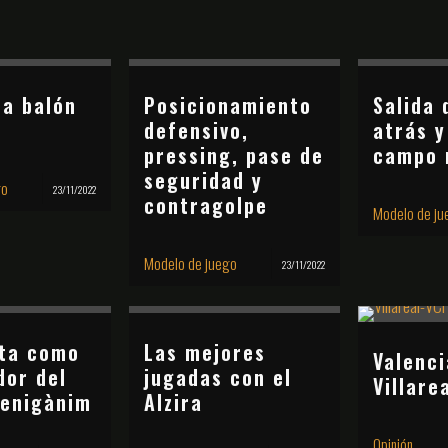
 a balón
Posicionamiento
Salida 
defensivo,
atrás y
pressing, pase de
campo 
seguridad y
go
23/11/2022
contragolpe
Modelo de ju
Modelo de juego
23/11/2022
sta como
Las mejores
Valenci
dor del
jugadas con el
Villare
Benigànim
Alzira
Opinión