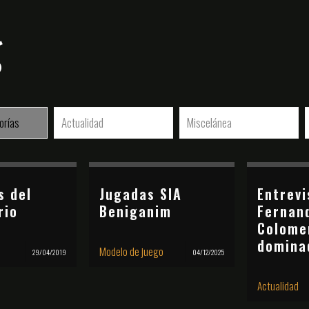
g
orías
Actualidad
Miscelánea
s del
Jugadas SIA
Entrevi
rio
Beniganim
Fernan
Colome
domina
Modelo de juego
29/04/2019
04/12/2025
Actualidad