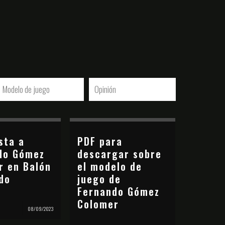
Modelo de juego
Opinión
sta a
PDF para
do Gómez
descargar sobre
r en Balón
el modelo de
do
juego de
Fernando Gómez
Colomer
08/09/2023