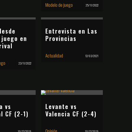
Modelo de juego
25/11/2022
desde
Entrevista en Las
 juego en
Provincias
rival
Actualidad
12/03/2021
ego
23/11/2022
a vs
Levante vs
al CF (2-1)
Valencia CF (2-4)
Opinión
10/12/2019
10/12/2019