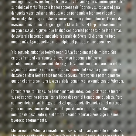
embargo, los nuestros dejaron hacer a los vitorianos y no supieron aprovechar
su debilidad atrás. Tan solo las recepciones de Rodrigo y su capacidad para
dar vuelta y verticalizar el ataque, o bien por banda o bien por el centro,
dieron algo de chispa a estos primeros cuarenta y cinco minutos. De una de
esas acciones técnicas llegó el gol de Maxi Gómez. El hispano-brasileño dio
un gran pase al uruguayo, que finalizó con claridad por debajo de las piernas
de Laguardia haciendo imposible la parada de Sivera. El Valencia no tuvo
mucho más. Algo de peligro al principio del partido, y muy poco más.
Y la segunda mitad fue todavía peor. El Alavés no empató de milagro. Sus
errores frente al guardameta Cillesen y su inocencia influyeron
absolutamente en la ausencia de su gol. El Valencia no pisó el área en estos
segundos cuarenta y cinco minutos hasta cerca del sesenta y cinco, con un
disparo de Maxi Gómez a las manos de Sivera. Pero volvió a pasar lo mismo
que en el primer gol. Una jugada aislada, penalti y el segundo para el Valencia.
Partido resuelto. Ellos si no habían marcado antes, con lo claras que fueron
sus ocasiones, no parecía iban a hacer dos con el tiempo que quedaba. Pero
aún nos hicieron sufrir, lograron el gol que reducía distancias en el marcador,
y con muchos minutos de descuento por delante por disputar. Bueno,
minutos de descuento que el árbitro decidió recortar a seis, algo que nos
favoreció enormemente.
Me pareció un Valencia cansado, sin ideas, sin claridad y endeble en defensa.