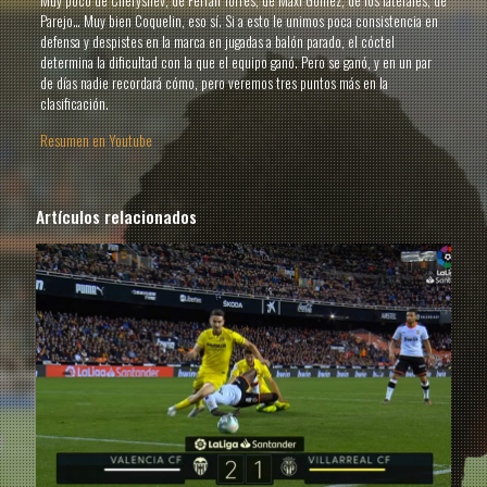
Muy poco de Cheryshev, de Ferran Torres, de Maxi Gómez, de los laterales, de
Parejo… Muy bien Coquelin, eso sí. Si a esto le unimos poca consistencia en
defensa y despistes en la marca en jugadas a balón parado, el cóctel
determina la dificultad con la que el equipo ganó. Pero se ganó, y en un par
de días nadie recordará cómo, pero veremos tres puntos más en la
clasificación.
Resumen en Youtube
Artículos relacionados