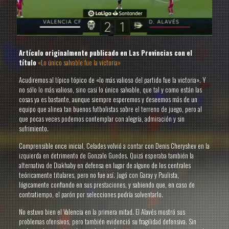
Artículo originalmente publicado en Las Provincias con el
título
«Lo único salvable fue la victoria»
Acudiremos al típico tópico de «lo más valioso del partido fue la victoria». Y
no sólo lo más valioso, sino casi lo único salvable, que tal y como están las
cosas ya es bastante, aunque siempre esperemos y deseemos más de un
equipo que alinea tan buenos futbolistas sobre el terreno de juego, pero al
que pocas veces podemos contemplar con alegría, admiración y sin
sufrimiento.
Comprensible once inicial, Celades volvió a contar con Denis Cheryshev en la
izquierda en detrimento de Gonzalo Guedes. Quizá esperaba también la
alternativa de Diakhaby en defensa en lugar de alguno de los centrales
teóricamente titulares, pero no fue así. Jugó con Garay y Paulista,
lógicamente confiando en sus prestaciones, y sabiendo que, en caso de
contratiempo, el parón por selecciones podría solventarlo.
No estuvo bien el Valencia en la primera mitad. El Alavés mostró sus
problemas ofensivos, pero también evidenció su fragilidad defensiva. Sin