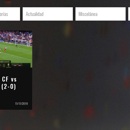
orías
Actualidad
Miscelánea
 CF vs
 (2-0)
11/11/2019